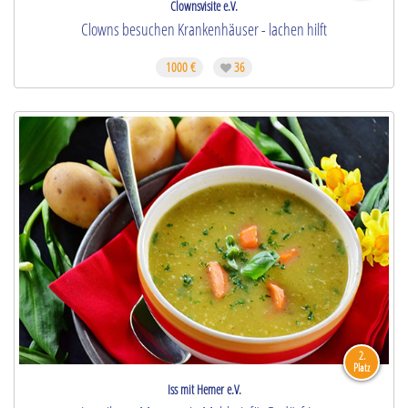
Clownsvisite e.V.
Clowns besuchen Krankenhäuser - lachen hilft
1000 €
36
2.
Platz
Iss mit Hemer e.V.