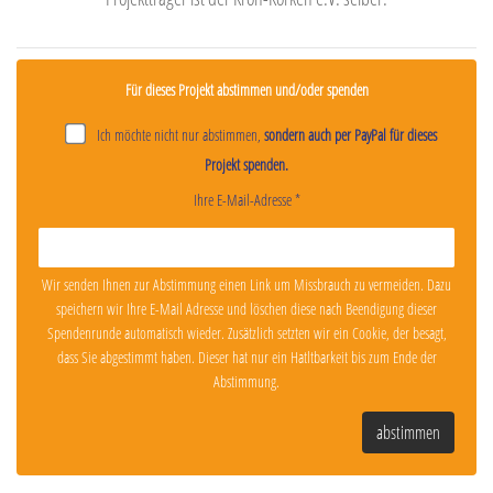
Für dieses Projekt abstimmen und/oder spenden
Ich möchte nicht nur abstimmen,
sondern auch per PayPal für dieses
Projekt spenden.
Ihre E-Mail-Adresse *
Wir senden Ihnen zur Abstimmung einen Link um Missbrauch zu vermeiden. Dazu
speichern wir Ihre E-Mail Adresse und löschen diese nach Beendigung dieser
Spendenrunde automatisch wieder. Zusätzlich setzten wir ein Cookie, der besagt,
dass Sie abgestimmt haben. Dieser hat nur ein Hatltbarkeit bis zum Ende der
Abstimmung.
abstimmen